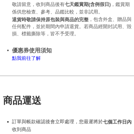
敬請留意，收到商品後有
，鑑賞期
七天鑑賞期
含例假日
(
)
係供您檢查、參考、品鑑比較，並非試用。
，包含外盒、贈品與
退貨時敬請保持原包裝與商品的完整
任何配件，並於期間內申請退貨。若商品經開封試用、毀
損、標籤撕除等，皆不予受理。
優惠券使用須知
點
我
前往了解
商品運送
訂單與帳款確認後會立即處理，您最遲將於
七個工作日內
收到商品