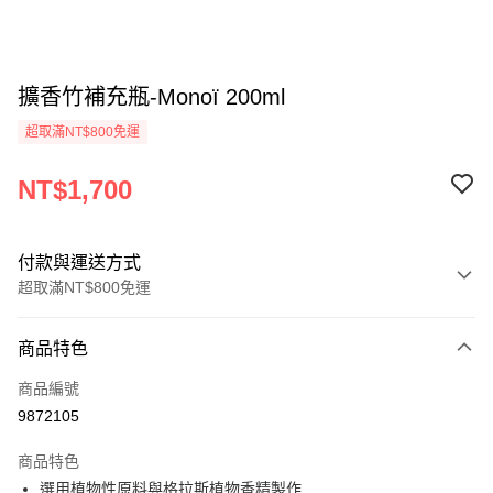
擴香竹補充瓶-Monoï 200ml
超取滿NT$800免運
NT$1,700
付款與運送方式
超取滿NT$800免運
付款方式
商品特色
信用卡一次付款
商品編號
信用卡分期付款
9872105
3 期 0 利率 每期
NT$566
21家銀行
商品特色
6 期 0 利率 每期
NT$283
21家銀行
合作金庫商業銀行
第一商業銀行
選用植物性原料與格拉斯植物香精製作