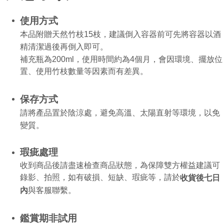
使用方式
本品附贈天然竹枝15枝，建議倒入容器前可先將容器以酒
精清潔過後再倒入即可。
補充瓶為200ml，使用時間約為4個月，會因環境、擺放位
置、使用竹枝數量等因素而有差異。
保存方式
請將產品置於陰涼處，避免高溫、太陽直射等環境，以免
變質。
瑕疵處理
收到商品後請盡速檢查商品狀態，為保障雙方權益建議可
錄影、拍照，如有破損、短缺、瑕疵等，請於
收貨後七日
內
與客服聯繫。
鑑賞期非試用