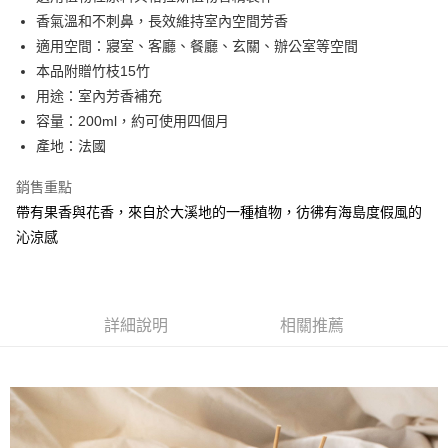
華南商業銀行
彰化商業銀行
合作金庫商業銀行
第一商業銀行
超商取貨付款
香氣溫和不刺鼻，長效維持室內空間芳香
上海商業儲蓄銀行
台北富邦商業銀行
華南商業銀行
彰化商業銀行
國泰世華商業銀行
兆豐國際商業銀行
適用空間：寢室、客廳、餐廳、玄關、辦公室等空間
LINE Pay
上海商業儲蓄銀行
台北富邦商業銀行
臺灣中小企業銀行
台中商業銀行
本品附贈竹枝15竹
國泰世華商業銀行
兆豐國際商業銀行
匯豐（台灣）商業銀行
華泰商業銀行
Apple Pay
臺灣中小企業銀行
台中商業銀行
用途：室內芳香補充
聯邦商業銀行
遠東國際商業銀行
匯豐（台灣）商業銀行
華泰商業銀行
容量：200ml，約可使用四個月
街口支付
元大商業銀行
永豐商業銀行
聯邦商業銀行
遠東國際商業銀行
產地：法國
玉山商業銀行
星展（台灣）商業銀行
元大商業銀行
永豐商業銀行
悠遊付
台新國際商業銀行
中國信託商業銀行
玉山商業銀行
星展（台灣）商業銀行
銷售重點
台灣樂天信用卡公司
台新國際商業銀行
中國信託商業銀行
Google Pay
帶有果香與花香，來自於大溪地的一種植物，彷彿有海島度假風的
台灣樂天信用卡公司
沁涼感
全盈+PAY
AFTEE先享後付
相關說明
【關於「AFTEE先享後付」】
詳細說明
相關推薦
AFTEE先享後付是「在收到商品之後才付款」的支付方式。 讓您購物簡單
運送方式
便利好安心！
１．簡單：不需註冊會員、不需綁卡、不需儲值。
全家取貨付款
２．便利：只要手機號碼，簡訊認證，即可結帳。
每筆NT$60，滿NT$800(含以上)免運費
３．安心：先確認商品／服務後，再付款。
付款後全家取貨