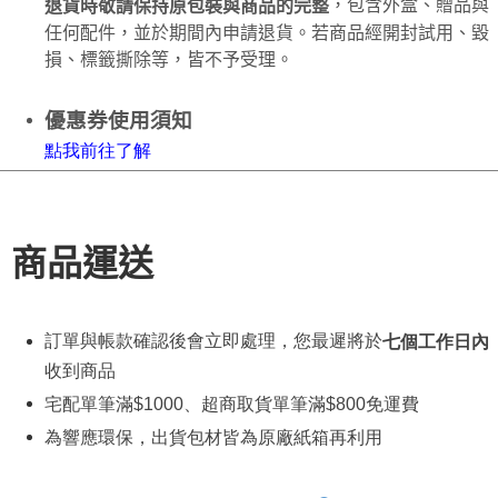
，包含外盒、贈品與
退貨時敬請保持原包裝與商品的完整
任何配件，並於期間內申請退貨。若商品經開封試用、毀
損、標籤撕除等，皆不予受理。
優惠券使用須知
點
我
前往了解
商品運送
訂單與帳款確認後會立即處理，您最遲將於
七個工作日內
收到商品
宅配單筆滿
$1000
、超商取貨單筆滿
$800
免運費
為響應環保，出貨包材皆為原廠紙箱再利用