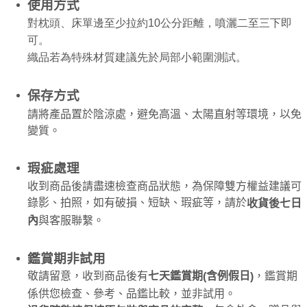
使用方式
對枕頭、床單邊至少拉約10公分距離，噴灑二至三下即
可。
織品若為特殊材質建議先於局部小範圍測試。
保存方式
請將產品置於陰涼處，避免高溫、太陽直射等環境，以免
變質。
瑕疵處理
收到商品後請盡速檢查商品狀態，為保障雙方權益建議可
錄影、拍照，如有破損、短缺、瑕疵等，請於
收貨後七日
內
與客服聯繫。
鑑賞期非試用
敬請留意，收到商品後有
，鑑賞期
七天鑑賞期
含例假日
(
)
係供您檢查、參考、品鑑比較，並非試用。