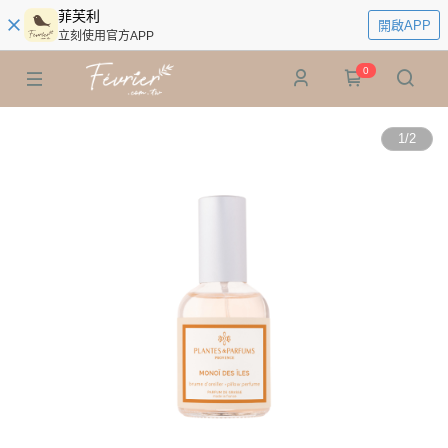
菲芙利
開啟APP
立刻使用官方APP
0
1
/
2