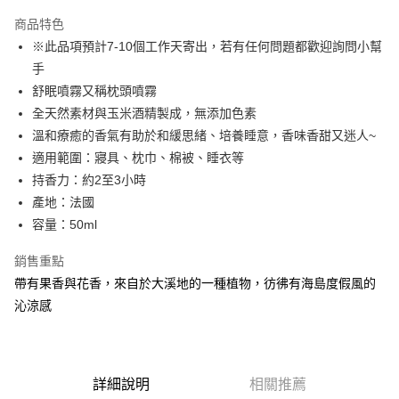
3 期 0 利率 每期
NT$206
21家銀行
商品特色
6 期 0 利率 每期
NT$103
21家銀行
合作金庫商業銀行
第一商業銀行
※此品項預計7-10個工作天寄出，若有任何問題都歡迎詢問小幫
華南商業銀行
彰化商業銀行
合作金庫商業銀行
第一商業銀行
超商取貨付款
手
上海商業儲蓄銀行
台北富邦商業銀行
華南商業銀行
彰化商業銀行
國泰世華商業銀行
兆豐國際商業銀行
舒眠噴霧又稱枕頭噴霧
LINE Pay
上海商業儲蓄銀行
台北富邦商業銀行
臺灣中小企業銀行
台中商業銀行
全天然素材與玉米酒精製成，無添加色素
國泰世華商業銀行
兆豐國際商業銀行
匯豐（台灣）商業銀行
華泰商業銀行
Apple Pay
臺灣中小企業銀行
台中商業銀行
溫和療癒的香氣有助於和緩思緒、培養睡意，香味香甜又迷人~
聯邦商業銀行
遠東國際商業銀行
匯豐（台灣）商業銀行
華泰商業銀行
適用範圍：寢具、枕巾、棉被、睡衣等
街口支付
元大商業銀行
永豐商業銀行
聯邦商業銀行
遠東國際商業銀行
持香力：約2至3小時
玉山商業銀行
星展（台灣）商業銀行
元大商業銀行
永豐商業銀行
悠遊付
產地：法國
台新國際商業銀行
中國信託商業銀行
玉山商業銀行
星展（台灣）商業銀行
台灣樂天信用卡公司
容量：50ml
台新國際商業銀行
中國信託商業銀行
Google Pay
台灣樂天信用卡公司
銷售重點
全盈+PAY
帶有果香與花香，來自於大溪地的一種植物，彷彿有海島度假風的
AFTEE先享後付
沁涼感
相關說明
【關於「AFTEE先享後付」】
AFTEE先享後付是「在收到商品之後才付款」的支付方式。 讓您購物簡單
運送方式
便利好安心！
詳細說明
相關推薦
１．簡單：不需註冊會員、不需綁卡、不需儲值。
全家取貨付款