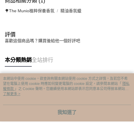
商品相關分類 (1)
🌳The Munio植粹保養香氛
精油香氛蠟
評價
喜歡這個商品嗎？購買後給他一個好評吧
本分類熱銷
全站排行
本網站中使用 cookie，欲查詢有關本網站使用 cookie 方式之詳情，及若您不希
熱門標籤
望在電腦上使用 cookie 時應如何變更電腦的 cookie 設定，請參閱本網站「
隱私
權條款
」之 Cookie 聲明。您繼續使用本網站即表示您同意本公司得按本網站使
用條款之 Cookie 聲明使用 cookie。
了解更多 >
我知道了