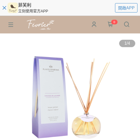
菲芙利
開啟APP
立刻使用官方APP
0
1
/
4