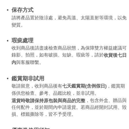
保存方式
請將產品置於陰涼處，避免高溫、太陽直射等環境，以免
變質。
瑕疵處理
收到商品後請盡速檢查商品狀態，為保障雙方權益建議可
錄影、拍照，如有破損、短缺、瑕疵等，請於
收貨後七日
內
與客服聯繫。
鑑賞期非試用
敬請留意，收到商品後有
，鑑賞期
七天鑑賞期
含例假日
(
)
係供您檢查、參考、品鑑比較，並非試用。
，包含外盒、贈品與
退貨時敬請保持原包裝與商品的完整
任何配件，並於期間內申請退貨。若商品經開封試用、毀
損、標籤撕除等，皆不予受理。