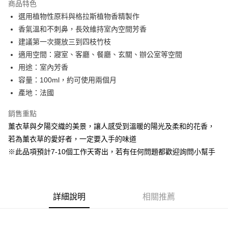
商品特色
6 期 0 利率 每期
NT$213
21家銀行
合作金庫商業銀行
第一商業銀行
選用植物性原料與格拉斯植物香精製作
華南商業銀行
彰化商業銀行
合作金庫商業銀行
第一商業銀行
超商取貨付款
香氣溫和不刺鼻，長效維持室內空間芳香
上海商業儲蓄銀行
台北富邦商業銀行
華南商業銀行
彰化商業銀行
國泰世華商業銀行
兆豐國際商業銀行
建議第一次擺放三到四枝竹枝
LINE Pay
上海商業儲蓄銀行
台北富邦商業銀行
臺灣中小企業銀行
台中商業銀行
適用空間：寢室、客廳、餐廳、玄關、辦公室等空間
國泰世華商業銀行
兆豐國際商業銀行
匯豐（台灣）商業銀行
華泰商業銀行
Apple Pay
臺灣中小企業銀行
台中商業銀行
用途：室內芳香
聯邦商業銀行
遠東國際商業銀行
匯豐（台灣）商業銀行
華泰商業銀行
容量：100ml，約可使用兩個月
街口支付
元大商業銀行
永豐商業銀行
聯邦商業銀行
遠東國際商業銀行
產地：法國
玉山商業銀行
星展（台灣）商業銀行
元大商業銀行
永豐商業銀行
悠遊付
台新國際商業銀行
中國信託商業銀行
玉山商業銀行
星展（台灣）商業銀行
銷售重點
台灣樂天信用卡公司
台新國際商業銀行
中國信託商業銀行
Google Pay
薰衣草與夕陽交織的美景，讓人感受到溫暖的陽光及柔和的花香，
台灣樂天信用卡公司
若為薰衣草的愛好者，一定要入手的味道
全盈+PAY
※此品項預計7-10個工作天寄出，若有任何問題都歡迎詢問小幫手
AFTEE先享後付
相關說明
【關於「AFTEE先享後付」】
AFTEE先享後付是「在收到商品之後才付款」的支付方式。 讓您購物簡單
運送方式
詳細說明
相關推薦
便利好安心！
１．簡單：不需註冊會員、不需綁卡、不需儲值。
全家取貨付款
２．便利：只要手機號碼，簡訊認證，即可結帳。
每筆NT$60，滿NT$800(含以上)免運費