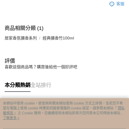
客服
商品相關分類 (1)
居家香氛擴香系列
經典擴香竹100ml
評價
喜歡這個商品嗎？購買後給他一個好評吧
本分類熱銷
全站排行
本網站中使用 cookie，欲查詢有關本網站使用 cookie 方式之詳情，及若您不希
熱門標籤
望在電腦上使用 cookie 時應如何變更電腦的 cookie 設定，請參閱本網站「
隱私
權條款
」之 Cookie 聲明。您繼續使用本網站即表示您同意本公司得按本網站使
用條款之 Cookie 聲明使用 cookie。
了解更多 >