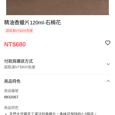
精油香蠟片120ml-石楠花
超取滿NT$800免運
NT$680
付款與運送方式
超取滿NT$800免運
付款方式
商品特色
信用卡一次付款
商品編號
信用卡分期付款
8832067
3 期 0 利率 每期
NT$226
21家銀行
商品特色
6 期 0 利率 每期
NT$113
21家銀行
合作金庫商業銀行
第一商業銀行
天然大豆蠟手工灌注的香蠟片，香味可保持約2-3個月。