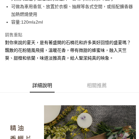
華南商業銀行
彰化商業銀行
合作金庫商業銀行
第一商業銀行
超商取貨付款
可做為車用香氛、放置於衣櫥、抽屜等各式空間，或搭配擴香器
上海商業儲蓄銀行
台北富邦商業銀行
華南商業銀行
彰化商業銀行
國泰世華商業銀行
兆豐國際商業銀行
加熱燃燒使用
LINE Pay
上海商業儲蓄銀行
台北富邦商業銀行
臺灣中小企業銀行
台中商業銀行
容量:120ml±2ml
國泰世華商業銀行
兆豐國際商業銀行
匯豐（台灣）商業銀行
華泰商業銀行
Apple Pay
臺灣中小企業銀行
台中商業銀行
聯邦商業銀行
遠東國際商業銀行
銷售重點
匯豐（台灣）商業銀行
華泰商業銀行
街口支付
元大商業銀行
永豐商業銀行
對你來說的夏天，是有著盛開的石楠花和許多美好回憶的盛夏嗎？
聯邦商業銀行
遠東國際商業銀行
玉山商業銀行
星展（台灣）商業銀行
元大商業銀行
永豐商業銀行
飄散的花粉隨風飛揚，溫暖花香，帶有微甜的蜂蜜味，融入天竺
悠遊付
台新國際商業銀行
中國信託商業銀行
玉山商業銀行
星展（台灣）商業銀行
葵、甜橙和依蘭，味道淡雅高貴，給人聖潔純真的映象。
台灣樂天信用卡公司
台新國際商業銀行
中國信託商業銀行
Google Pay
台灣樂天信用卡公司
全盈+PAY
AFTEE先享後付
詳細說明
相關推薦
相關說明
【關於「AFTEE先享後付」】
AFTEE先享後付是「在收到商品之後才付款」的支付方式。 讓您購物簡單
運送方式
便利好安心！
１．簡單：不需註冊會員、不需綁卡、不需儲值。
全家取貨付款
２．便利：只要手機號碼，簡訊認證，即可結帳。
每筆NT$60，滿NT$800(含以上)免運費
３．安心：先確認商品／服務後，再付款。
付款後全家取貨