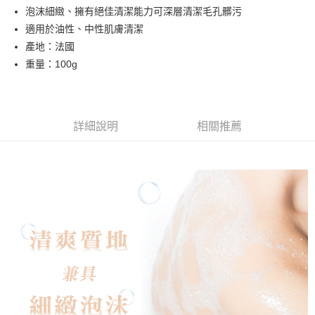
合作金庫商業銀行
第一商業銀行
泡沫細緻、擁有絕佳清潔能力可深層清潔毛孔髒污
華南商業銀行
彰化商業銀行
合作金庫商業銀行
第一商業銀行
超商取貨付款
適用於油性、中性肌膚清潔
上海商業儲蓄銀行
台北富邦商業銀行
華南商業銀行
彰化商業銀行
國泰世華商業銀行
兆豐國際商業銀行
產地：法國
LINE Pay
上海商業儲蓄銀行
台北富邦商業銀行
臺灣中小企業銀行
台中商業銀行
重量：100g
國泰世華商業銀行
兆豐國際商業銀行
匯豐（台灣）商業銀行
華泰商業銀行
Apple Pay
臺灣中小企業銀行
台中商業銀行
聯邦商業銀行
遠東國際商業銀行
匯豐（台灣）商業銀行
華泰商業銀行
街口支付
元大商業銀行
永豐商業銀行
聯邦商業銀行
遠東國際商業銀行
玉山商業銀行
星展（台灣）商業銀行
元大商業銀行
永豐商業銀行
詳細說明
相關推薦
悠遊付
台新國際商業銀行
中國信託商業銀行
玉山商業銀行
星展（台灣）商業銀行
台灣樂天信用卡公司
台新國際商業銀行
中國信託商業銀行
Google Pay
台灣樂天信用卡公司
全盈+PAY
AFTEE先享後付
相關說明
【關於「AFTEE先享後付」】
AFTEE先享後付是「在收到商品之後才付款」的支付方式。 讓您購物簡單
運送方式
便利好安心！
１．簡單：不需註冊會員、不需綁卡、不需儲值。
全家取貨付款
２．便利：只要手機號碼，簡訊認證，即可結帳。
每筆NT$60，滿NT$800(含以上)免運費
３．安心：先確認商品／服務後，再付款。