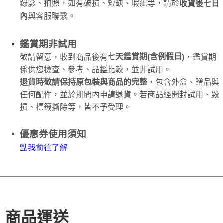
錄影、拍照，如有破損、短缺、瑕疵等，請於
收貨後七日
內
與客服聯繫。
鑑賞期非試用
七天鑑賞期
含例假日
敬請留意，收到商品後有
，鑑賞期
(
)
係供您檢查、參考、品鑑比較，並非試用。
退貨時敬請保持原包裝與商品的完整
，包含外盒、贈品與
任何配件，並於期間內申請退貨。若商品經開封試用、毀
損、標籤撕除等，皆不予受理。
優惠券使用須知
點
我
前往了解
商品運送