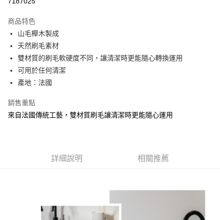
7187025
3 期 0 利率 每期
NT$126
21家銀行
商品特色
6 期 0 利率 每期
NT$63
21家銀行
合作金庫商業銀行
第一商業銀行
山毛櫸木製成
華南商業銀行
彰化商業銀行
合作金庫商業銀行
第一商業銀行
超商取貨付款
天然刷毛素材
上海商業儲蓄銀行
台北富邦商業銀行
華南商業銀行
彰化商業銀行
國泰世華商業銀行
兆豐國際商業銀行
雙材質的刷毛軟硬度不同，讓清潔時更能隨心轉換運用
LINE Pay
上海商業儲蓄銀行
台北富邦商業銀行
臺灣中小企業銀行
台中商業銀行
可用於任何清潔
國泰世華商業銀行
兆豐國際商業銀行
匯豐（台灣）商業銀行
華泰商業銀行
Apple Pay
臺灣中小企業銀行
台中商業銀行
產地：法國
聯邦商業銀行
遠東國際商業銀行
匯豐（台灣）商業銀行
華泰商業銀行
街口支付
元大商業銀行
永豐商業銀行
銷售重點
聯邦商業銀行
遠東國際商業銀行
玉山商業銀行
星展（台灣）商業銀行
元大商業銀行
永豐商業銀行
來自法國傳統工藝，雙材質刷毛讓清潔時更能隨心運用
悠遊付
台新國際商業銀行
中國信託商業銀行
玉山商業銀行
星展（台灣）商業銀行
台灣樂天信用卡公司
台新國際商業銀行
中國信託商業銀行
Google Pay
台灣樂天信用卡公司
全盈+PAY
詳細說明
相關推薦
AFTEE先享後付
相關說明
【關於「AFTEE先享後付」】
AFTEE先享後付是「在收到商品之後才付款」的支付方式。 讓您購物簡單
運送方式
便利好安心！