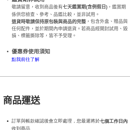
敬請留意，收到商品後有
，鑑賞期
七天鑑賞期
含例假日
(
)
係供您檢查、參考、品鑑比較，並非試用。
，包含外盒、贈品與
退貨時敬請保持原包裝與商品的完整
任何配件，並於期間內申請退貨。若商品經開封試用、毀
損、標籤撕除等，皆不予受理。
優惠券使用須知
點
我
前往了解
商品運送
訂單與帳款確認後會立即處理，您最遲將於
七個工作日內
收到商品