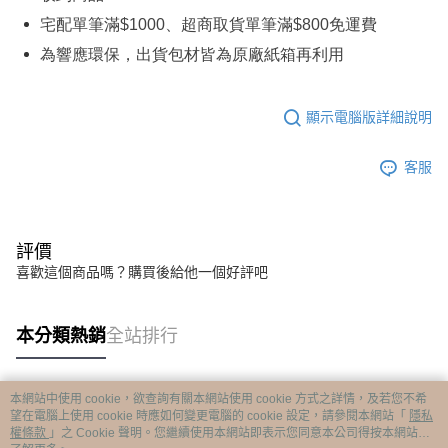
宅配單筆滿
$1000
、超商取貨單筆滿
$800
免運費
為響應環保，出貨包材皆為原廠紙箱再利用
顯示電腦版詳細說明
客服
評價
喜歡這個商品嗎？購買後給他一個好評吧
本分類熱銷
全站排行
本網站中使用 cookie，欲查詢有關本網站使用 cookie 方式之詳情，及若您不希
熱門標籤
望在電腦上使用 cookie 時應如何變更電腦的 cookie 設定，請參閱本網站「
隱私
權條款
」之 Cookie 聲明。您繼續使用本網站即表示您同意本公司得按本網站使