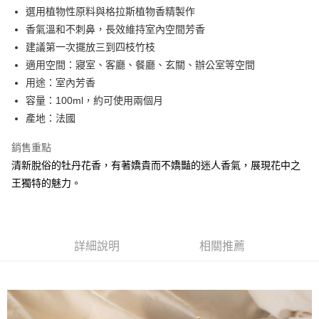
合作金庫商業銀行
第一商業銀行
選用植物性原料與格拉斯植物香精製作
華南商業銀行
彰化商業銀行
合作金庫商業銀行
第一商業銀行
超商取貨付款
香氣溫和不刺鼻，長效維持室內空間芳香
上海商業儲蓄銀行
台北富邦商業銀行
華南商業銀行
彰化商業銀行
國泰世華商業銀行
兆豐國際商業銀行
建議第一次擺放三到四枝竹枝
LINE Pay
上海商業儲蓄銀行
台北富邦商業銀行
臺灣中小企業銀行
台中商業銀行
適用空間：寢室、客廳、餐廳、玄關、辦公室等空間
國泰世華商業銀行
兆豐國際商業銀行
匯豐（台灣）商業銀行
華泰商業銀行
Apple Pay
臺灣中小企業銀行
台中商業銀行
用途：室內芳香
聯邦商業銀行
遠東國際商業銀行
匯豐（台灣）商業銀行
華泰商業銀行
容量：100ml，約可使用兩個月
街口支付
元大商業銀行
永豐商業銀行
聯邦商業銀行
遠東國際商業銀行
產地：法國
玉山商業銀行
星展（台灣）商業銀行
元大商業銀行
永豐商業銀行
悠遊付
台新國際商業銀行
中國信託商業銀行
玉山商業銀行
星展（台灣）商業銀行
銷售重點
台灣樂天信用卡公司
台新國際商業銀行
中國信託商業銀行
Google Pay
清新脫俗的牡丹花香，有著嬌貴而不嬌豔的迷人香氣，展現花中之
台灣樂天信用卡公司
王獨特的魅力。
全盈+PAY
AFTEE先享後付
相關說明
【關於「AFTEE先享後付」】
詳細說明
相關推薦
AFTEE先享後付是「在收到商品之後才付款」的支付方式。 讓您購物簡單
運送方式
便利好安心！
１．簡單：不需註冊會員、不需綁卡、不需儲值。
全家取貨付款
２．便利：只要手機號碼，簡訊認證，即可結帳。
每筆NT$60，滿NT$800(含以上)免運費
３．安心：先確認商品／服務後，再付款。