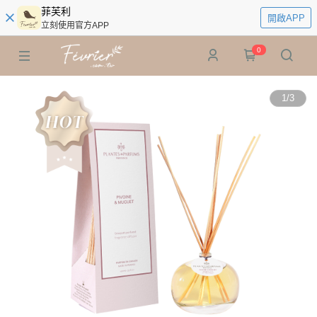
菲芙利
開啟APP
立刻使用官方APP
0
1
/
3