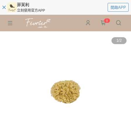
菲芙利
開啟APP
立刻使用官方APP
0
1
/
2