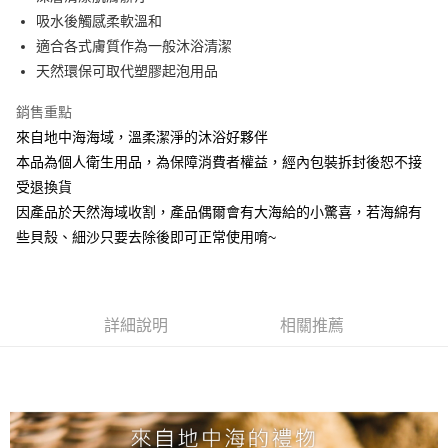
華南商業銀行
彰化商業銀行
合作金庫商業銀行
第一商業銀行
超商取貨付款
吸水後觸感柔軟溫和
上海商業儲蓄銀行
台北富邦商業銀行
華南商業銀行
彰化商業銀行
國泰世華商業銀行
兆豐國際商業銀行
適合各式膚質作為一般沐浴清潔
LINE Pay
上海商業儲蓄銀行
台北富邦商業銀行
臺灣中小企業銀行
台中商業銀行
天然環保可取代塑膠起泡用品
國泰世華商業銀行
兆豐國際商業銀行
匯豐（台灣）商業銀行
華泰商業銀行
Apple Pay
臺灣中小企業銀行
台中商業銀行
聯邦商業銀行
遠東國際商業銀行
銷售重點
匯豐（台灣）商業銀行
華泰商業銀行
街口支付
元大商業銀行
永豐商業銀行
來自地中海海域，溫柔潔淨的沐浴好夥伴
聯邦商業銀行
遠東國際商業銀行
玉山商業銀行
星展（台灣）商業銀行
元大商業銀行
永豐商業銀行
本品為個人衛生用品，為保障消費者權益，經內包裝拆封後恕不接
悠遊付
台新國際商業銀行
中國信託商業銀行
玉山商業銀行
星展（台灣）商業銀行
受退換貨
台灣樂天信用卡公司
台新國際商業銀行
中國信託商業銀行
Google Pay
因產品於天然海域收割，產品偶爾會有大海給的小驚喜，若海綿有
台灣樂天信用卡公司
些貝殼、細沙只要去除後即可正常使用唷~
全盈+PAY
AFTEE先享後付
相關說明
【關於「AFTEE先享後付」】
詳細說明
相關推薦
AFTEE先享後付是「在收到商品之後才付款」的支付方式。 讓您購物簡單
運送方式
便利好安心！
１．簡單：不需註冊會員、不需綁卡、不需儲值。
全家取貨付款
２．便利：只要手機號碼，簡訊認證，即可結帳。
每筆NT$60，滿NT$800(含以上)免運費
３．安心：先確認商品／服務後，再付款。
付款後全家取貨