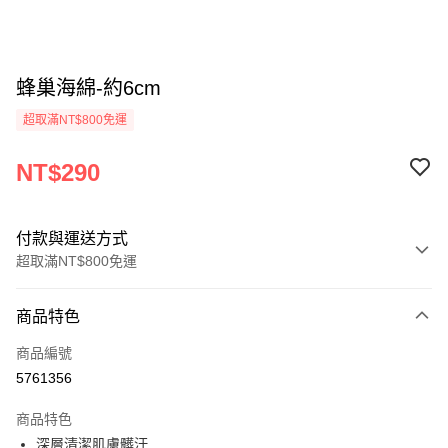
蜂巢海綿-約6cm
超取滿NT$800免運
NT$290
付款與運送方式
超取滿NT$800免運
付款方式
商品特色
信用卡一次付款
商品編號
信用卡分期付款
5761356
3 期 0 利率 每期
NT$96
21家銀行
商品特色
6 期 0 利率 每期
NT$48
21家銀行
合作金庫商業銀行
第一商業銀行
深層清潔肌膚髒汙