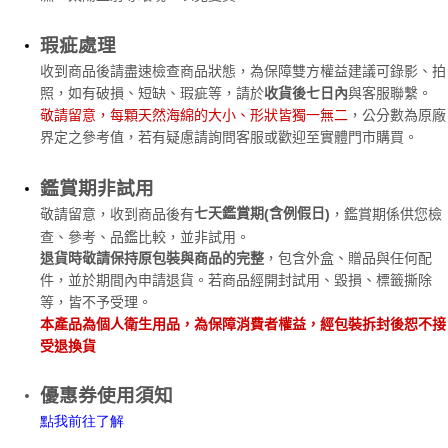
瑕疵處理
收到商品後請盡速檢查商品狀態，為保障雙方權益建議可錄影、拍
照，如有破損、短缺、瑕疵等，請於
收貨後七日內
與客服聯繫。
敬請留意，每顆天然海綿的大小、形狀皆獨一無二
，公分數為原廠
界定之參考值，若有疑慮請詢問客服或歡迎至
實體門市
購買。
鑑賞期非試用
七天鑑賞期
含例假日
敬請留意，收到商品後有
，鑑賞期係供您檢
(
)
查、參考、品鑑比較，並非試用。
退貨時敬請保持原包裝與商品的完整
，包含外盒、贈品與任何配
件，並於期間內申請退貨。若商品經開封試用、毀損、標籤撕除
等，皆不予受理。
本產品為個人衛生用品，為保障消費者權益，經包裝拆封後恕不接
受退換貨
優惠券使用須知
點
我
前往了解