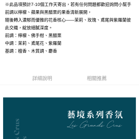
３．安心：先確認商品／服務後，再付款。
※此品項預計7-10個工作天寄出，若有任何問題都歡迎詢問小幫手
付款後全家取貨
【「AFTEE先享後付」結帳流程】
前調以檸檬、蘋果與黑醋栗的果香清新展開，
１．於結帳方式選擇「AFTEE先享後付」後，將跳轉至「AFTEE先享後付」
每筆NT$60，滿NT$800(含以上)免運費
隨後轉入濃郁而優雅的花香核心——茉莉、玫瑰、鳶尾與紫羅蘭彼
結帳頁面，進行簡訊認證並確認金額後，即可完成結帳。
此交織，綻放細膩深度。
２．訂單成立數日內，您將收到繳費通知簡訊。
7-11取貨付款
３．收到繳費通知簡訊後14天內，點擊此簡訊中的連結，可透過四大超商／
前調：檸檬、佛手柑、黑醋栗
每筆NT$60，滿NT$800(含以上)免運費
ATM／網路銀行／等多元方式進行付款，方視為交易完成。
中調：茉莉、鳶尾花、紫羅蘭
※ 請注意：結帳手續完成當下不需立刻繳費，但若您需要取消訂單，請聯絡
付款後7-11取貨
購買商品的店家。未經商家同意取消之訂單仍視為有效，需透過AFTEE先享
基調：檀香、木質調、麝香
後付繳納相關費用。
每筆NT$60，滿NT$800(含以上)免運費
※ 交易是否成功請以「AFTEE先享後付 」之結帳頁面顯示為準，若有關於
是否繳費成功／繳費後需取消欲退款等相關疑問，請聯繫「AFTEE先享後付
宅配物流
客戶支援中心」
https://netprotections.freshdesk.com/support/home
詳細說明
相關推薦
每筆NT$100，滿NT$1,000(含以上)免運費
【注意事項】
１．透過由恩沛科技股份有限公司提供之「AFTEE先享後付」服務完成之交
易，需依本服務之必要範圍內提供個人資料，並將交易相關給付款項請求債
權轉讓予恩沛科技股份有限公司。
２．關於個人資料處理事宜，請瀏覽以下網址：
https://aftee.tw/terms/#terms3
３．未成年的使用者請事先徵得法定代理人或監護人之同意方可使用
「AFTEE先享後付」，若未經同意申辦者引起之損失，本公司不負相關責
任。
４．使用「AFTEE先享後付」時，將依據個別帳號之用戶狀況，依本公司即