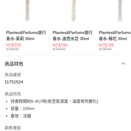
6 期 0 利率 每期
NT$330
21家銀行
合作金庫商業銀行
第一商業銀行
華南商業銀行
彰化商業銀行
合作金庫商業銀行
第一商業銀行
超商取貨付款
上海商業儲蓄銀行
台北富邦商業銀行
華南商業銀行
彰化商業銀行
國泰世華商業銀行
兆豐國際商業銀行
LINE Pay
上海商業儲蓄銀行
台北富邦商業銀行
臺灣中小企業銀行
台中商業銀行
國泰世華商業銀行
兆豐國際商業銀行
Plantes&Parfums旅行
Plantes&Parfums旅行
Plantes&Parfu
匯豐（台灣）商業銀行
華泰商業銀行
Apple Pay
臺灣中小企業銀行
台中商業銀行
香水-茉莉 30ml
香水-波西米亞 30ml
香水-棉花 30ml
聯邦商業銀行
遠東國際商業銀行
匯豐（台灣）商業銀行
華泰商業銀行
NT$799
NT$799
NT$799
街口支付
元大商業銀行
永豐商業銀行
NT$990
NT$990
NT$990
聯邦商業銀行
遠東國際商業銀行
玉山商業銀行
星展（台灣）商業銀行
元大商業銀行
永豐商業銀行
悠遊付
台新國際商業銀行
中國信託商業銀行
玉山商業銀行
星展（台灣）商業銀行
商品特色
台灣樂天信用卡公司
台新國際商業銀行
中國信託商業銀行
Google Pay
商品編號
台灣樂天信用卡公司
全盈+PAY
11751524
AFTEE先享後付
商品特色
相關說明
持香時間約6~8小時(依空氣濕度、溫度有所變化)
【關於「AFTEE先享後付」】
容量：100ml
AFTEE先享後付是「在收到商品之後才付款」的支付方式。 讓您購物簡單
運送方式
便利好安心！
產地：法國
１．簡單：不需註冊會員、不需綁卡、不需儲值。
全家取貨付款
２．便利：只要手機號碼，簡訊認證，即可結帳。
銷售重點
每筆NT$60，滿NT$800(含以上)免運費