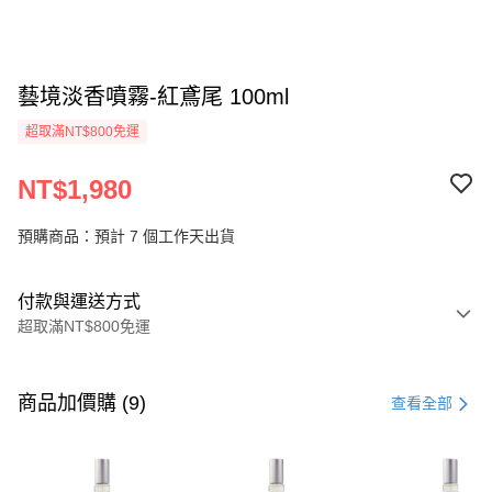
藝境淡香噴霧-紅鳶尾 100ml
超取滿NT$800免運
NT$1,980
預購商品：預計 7 個工作天出貨
付款與運送方式
超取滿NT$800免運
付款方式
信用卡一次付款
商品加價購 (9)
查看全部
信用卡分期付款
3 期 0 利率 每期
NT$660
21家銀行