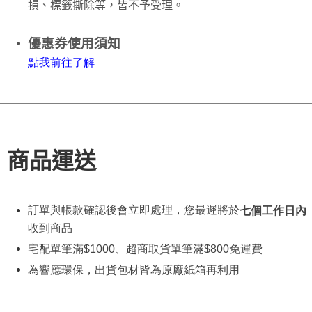
損、標籤撕除等，皆不予受理。
優惠券使用須知
點
我
前往了解
商品運送
訂單與帳款確認後會立即處理，您最遲將於
七個工作日內
收到商品
宅配單筆滿
$1000
、超商取貨單筆滿
$800
免運費
為響應環保，出貨包材皆為原廠紙箱再利用