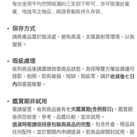
每次使用平均空間噴灑約三至四下即可，亦可噴灑於窗
簾、地毯等之物品，能讓香氣較持久存留。
保存方式
請將產品置於陰涼處，避免高溫、太陽直射等環境，以免
變質。
瑕疵處理
收到商品後請盡速檢查商品狀態，為保障雙方權益建議可
錄影、拍照，如有破損、短缺、瑕疵等，請於
收貨後七日
內
與客服聯繫。
鑑賞期非試用
敬請留意，收到商品後有
，鑑賞期
七天鑑賞期
含例假日
(
)
係供您檢查、參考、品鑑比較，並非試用。
，包含外盒、贈品與
退貨時敬請保持原包裝與商品的完整
任何配件，並於期間內申請退貨。若商品經開封試用、毀