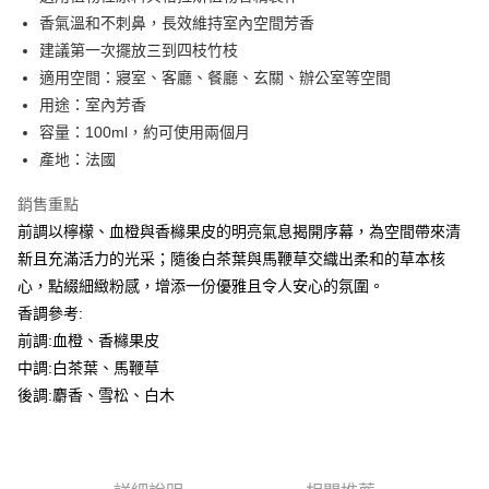
華南商業銀行
彰化商業銀行
合作金庫商業銀行
第一商業銀行
超商取貨付款
香氣溫和不刺鼻，長效維持室內空間芳香
上海商業儲蓄銀行
台北富邦商業銀行
華南商業銀行
彰化商業銀行
國泰世華商業銀行
兆豐國際商業銀行
建議第一次擺放三到四枝竹枝
LINE Pay
上海商業儲蓄銀行
台北富邦商業銀行
臺灣中小企業銀行
台中商業銀行
適用空間：寢室、客廳、餐廳、玄關、辦公室等空間
國泰世華商業銀行
兆豐國際商業銀行
匯豐（台灣）商業銀行
華泰商業銀行
Apple Pay
臺灣中小企業銀行
台中商業銀行
用途：室內芳香
聯邦商業銀行
遠東國際商業銀行
匯豐（台灣）商業銀行
華泰商業銀行
容量：100ml，約可使用兩個月
街口支付
元大商業銀行
永豐商業銀行
聯邦商業銀行
遠東國際商業銀行
產地：法國
玉山商業銀行
星展（台灣）商業銀行
元大商業銀行
永豐商業銀行
悠遊付
台新國際商業銀行
中國信託商業銀行
玉山商業銀行
星展（台灣）商業銀行
銷售重點
台灣樂天信用卡公司
台新國際商業銀行
中國信託商業銀行
Google Pay
前調以檸檬、血橙與香櫞果皮的明亮氣息揭開序幕，為空間帶來清
台灣樂天信用卡公司
新且充滿活力的光采；隨後白茶葉與馬鞭草交織出柔和的草本核
全盈+PAY
心，點綴細緻粉感，增添一份優雅且令人安心的氛圍。
AFTEE先享後付
香調參考:
相關說明
前調:血橙、香櫞果皮
【關於「AFTEE先享後付」】
中調:白茶葉、馬鞭草
AFTEE先享後付是「在收到商品之後才付款」的支付方式。 讓您購物簡單
運送方式
便利好安心！
後調:麝香、雪松、白木
１．簡單：不需註冊會員、不需綁卡、不需儲值。
全家取貨付款
２．便利：只要手機號碼，簡訊認證，即可結帳。
每筆NT$60，滿NT$800(含以上)免運費
３．安心：先確認商品／服務後，再付款。
付款後全家取貨