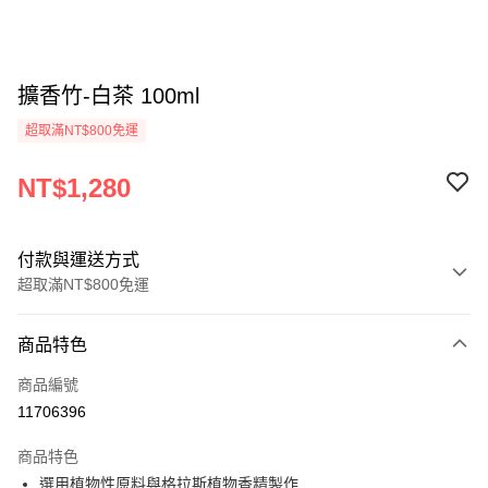
擴香竹-白茶 100ml
超取滿NT$800免運
NT$1,280
付款與運送方式
超取滿NT$800免運
付款方式
商品特色
信用卡一次付款
商品編號
信用卡分期付款
11706396
3 期 0 利率 每期
NT$426
21家銀行
商品特色
6 期 0 利率 每期
NT$213
21家銀行
合作金庫商業銀行
第一商業銀行
選用植物性原料與格拉斯植物香精製作