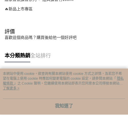
🔥新品上市專區
評價
喜歡這個商品嗎？購買後給他一個好評吧
本分類熱銷
全站排行
本網站中使用 cookie，欲查詢有關本網站使用 cookie 方式之詳情，及若您不希
熱門標籤
望在電腦上使用 cookie 時應如何變更電腦的 cookie 設定，請參閱本網站「
隱私
權條款
」之 Cookie 聲明。您繼續使用本網站即表示您同意本公司得按本網站使
用條款之 Cookie 聲明使用 cookie。
了解更多 >
我知道了