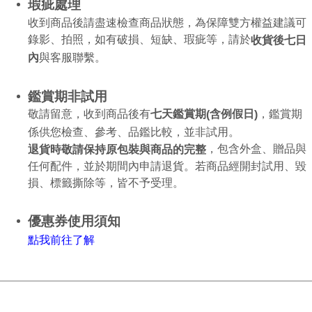
瑕疵處理
收到商品後請盡速檢查商品狀態，為保障雙方權益建議可
錄影、拍照，如有破損、短缺、瑕疵等，請於
收貨後七日
內
與客服聯繫。
鑑賞期非試用
敬請留意，收到商品後有
，鑑賞期
七天鑑賞期
含例假日
(
)
係供您檢查、參考、品鑑比較，並非試用。
，包含外盒、贈品與
退貨時敬請保持原包裝與商品的完整
任何配件，並於期間內申請退貨。若商品經開封試用、毀
損、標籤撕除等，皆不予受理。
優惠券使用須知
點
我
前往了解