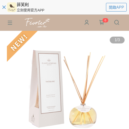
菲芙利
開啟APP
立刻使用官方APP
0
1
/
3