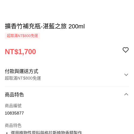
擴香竹補充瓶-湛藍之旅 200ml
超取滿NT$800免運
NT$1,700
付款與運送方式
超取滿NT$800免運
付款方式
商品特色
信用卡一次付款
商品編號
信用卡分期付款
10835877
3 期 0 利率 每期
NT$566
21家銀行
商品特色
6 期 0 利率 每期
NT$283
21家銀行
合作金庫商業銀行
第一商業銀行
選用植物性原料與格拉斯植物香精製作