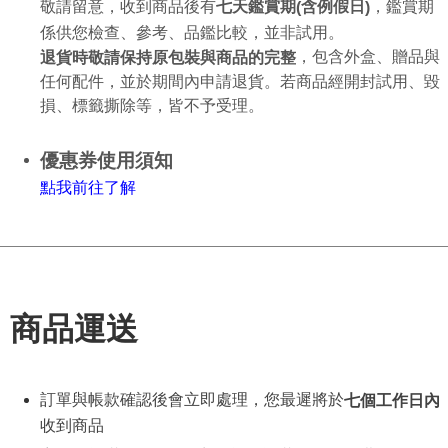
敬請留意，收到商品後有
，鑑賞期
七天鑑賞期
含例假日
(
)
係供您檢查、參考、品鑑比較，並非試用。
，包含外盒、贈品與
退貨時敬請保持原包裝與商品的完整
任何配件，並於期間內申請退貨。若商品經開封試用、毀
損、標籤撕除等，皆不予受理。
優惠券使用須知
點
我
前往了解
商品運送
訂單與帳款確認後會立即處理，您最遲將於
七個工作日內
收到商品