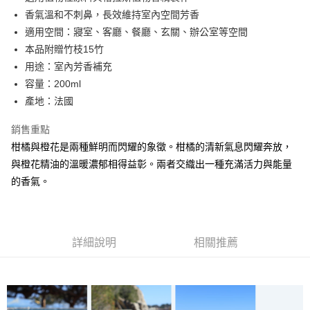
華南商業銀行
彰化商業銀行
合作金庫商業銀行
第一商業銀行
超商取貨付款
香氣溫和不刺鼻，長效維持室內空間芳香
上海商業儲蓄銀行
台北富邦商業銀行
華南商業銀行
彰化商業銀行
國泰世華商業銀行
兆豐國際商業銀行
適用空間：寢室、客廳、餐廳、玄關、辦公室等空間
LINE Pay
上海商業儲蓄銀行
台北富邦商業銀行
臺灣中小企業銀行
台中商業銀行
本品附贈竹枝15竹
國泰世華商業銀行
兆豐國際商業銀行
匯豐（台灣）商業銀行
華泰商業銀行
Apple Pay
臺灣中小企業銀行
台中商業銀行
用途：室內芳香補充
聯邦商業銀行
遠東國際商業銀行
匯豐（台灣）商業銀行
華泰商業銀行
容量：200ml
街口支付
元大商業銀行
永豐商業銀行
聯邦商業銀行
遠東國際商業銀行
產地：法國
玉山商業銀行
星展（台灣）商業銀行
元大商業銀行
永豐商業銀行
悠遊付
台新國際商業銀行
中國信託商業銀行
玉山商業銀行
星展（台灣）商業銀行
銷售重點
台灣樂天信用卡公司
台新國際商業銀行
中國信託商業銀行
Google Pay
柑橘與橙花是兩種鮮明而閃耀的象徵。柑橘的清新氣息閃耀奔放，
台灣樂天信用卡公司
與橙花精油的溫暖濃郁相得益彰。兩者交織出一種充滿活力與能量
全盈+PAY
的香氣。
AFTEE先享後付
相關說明
【關於「AFTEE先享後付」】
AFTEE先享後付是「在收到商品之後才付款」的支付方式。 讓您購物簡單
運送方式
詳細說明
相關推薦
便利好安心！
１．簡單：不需註冊會員、不需綁卡、不需儲值。
全家取貨付款
２．便利：只要手機號碼，簡訊認證，即可結帳。
每筆NT$60，滿NT$800(含以上)免運費
３．安心：先確認商品／服務後，再付款。
付款後全家取貨