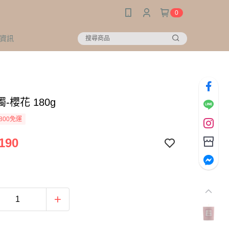
0
資訊
-櫻花 180g
800免運
190