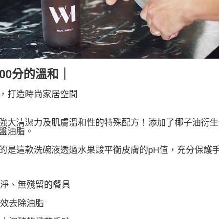
宅配物流
每筆NT$1
100分的溫和｜
，打造時尚家居空間
強大清潔力及肌膚溫和性的特殊配方！添加了椰子油衍生
盤油脂。
的是這款洗碗液透過水果酸平衡皮膚的pH值，充分保護
乾淨、無殘留的餐具
高效去除油脂