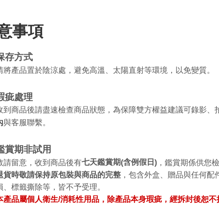
意事項
保存方式
請將產品置於陰涼處，避免高溫、太陽直射等環境，以免變質。
瑕疵處理
收到商品後請盡速檢查商品狀態，為保障雙方權益建議可錄影、
內
與客服聯繫。
鑑賞期非試用
七天鑑賞期
含例假日
敬請留意，收到商品後有
，鑑賞期係供您
(
)
退貨時敬請保持原包裝與商品的完整
，包含外盒、贈品與任何配
損、標籤撕除等，皆不予受理。
本產品屬個人衛生/消耗性用品，除產品本身瑕疵，經拆封後恕不