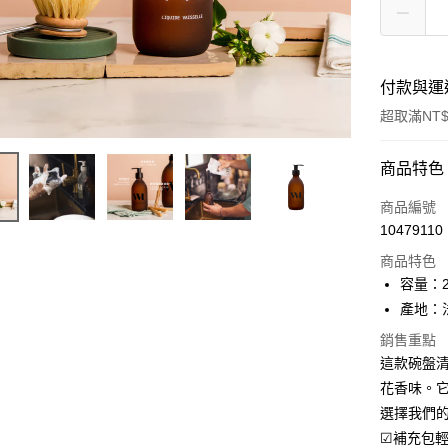
付款與運
超取滿NT$
付款方式
商品特色
信用卡一
商品編號
10479110
信用卡分
商品特色
3 期 
容量：2
6 期 
合作金
產地：
華南商
合作金
超商取貨
銷售重點
上海商
華南商
這款碗盤
國泰世
LINE Pay
上海商
花香味。它
臺灣中
國泰世
匯豐（
選擇我們
Apple Pay
臺灣中
聯邦商
☑補充包
匯豐（