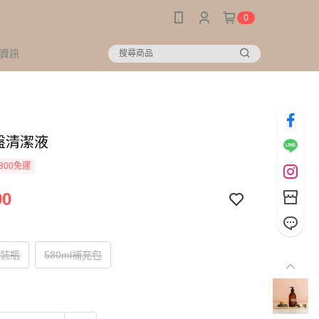
0
資訊
盤清潔液
800免運
90
精裝瓶
580ml補充包