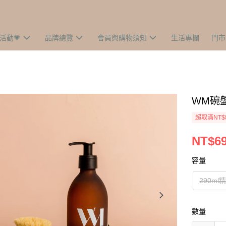
活動💗
品牌總覽
會員與購物須知
生活專欄
門市
WM碗
超取滿NT$
NT$6
容量
290ml
數量