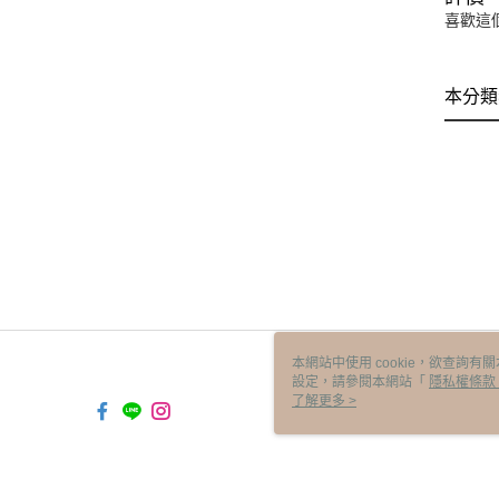
喜歡這
本分類
本網站中使用 cookie，欲查詢有關
設定，請參閱本網站「
隱私權條款
使用 cookie。
了解更多 >