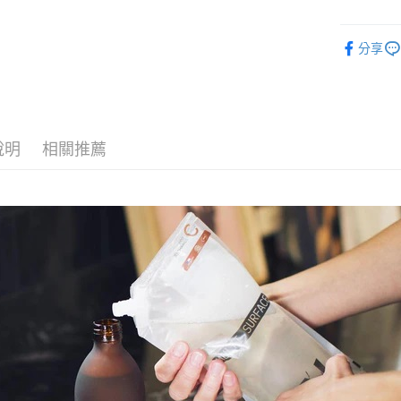
街口支付
元大商
聯邦商
玉山商
元大商
悠遊付
台新國
分享
玉山商
台灣樂
台新國
Google Pa
台灣樂
全盈+PAY
說明
相關推薦
運送方式
全家取貨
每筆NT$6
付款後全
每筆NT$6
7-11取貨
每筆NT$6
付款後7-1
每筆NT$6