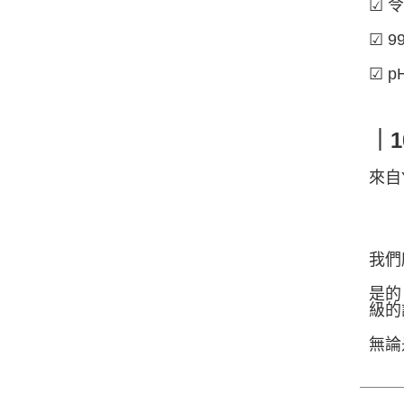
☑ 
☑ 
☑ 
｜
來自
我們
是的
級的
無論