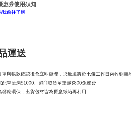
優惠券使用須知
點
我
前往了解
品運送
訂單與帳款確認後會立即處理，您最遲將於
七個工作日內
收到商
宅配單筆滿
$1000
、超商取貨單筆滿
$800
免運費
為響應環保，出貨包材皆為原廠紙箱再利用