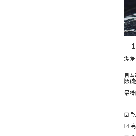
｜
潔淨
具有
除碗
最棒
☑ 
☑ 