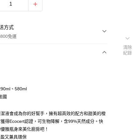
送方式
800免運
清除
紀錄
次付款
期付款
0 利率 每期
NT$230
21家銀行
90ml、580ml
0 利率 每期
NT$115
21家銀行
庫商業銀行
第一商業銀行
法國
業銀行
彰化商業銀行
庫商業銀行
第一商業銀行
付款
業儲蓄銀行
台北富邦商業銀行
業銀行
彰化商業銀行
清潔液會成為你的好幫手，擁有超高效的配方和甜美的橙
華商業銀行
兆豐國際商業銀行
業儲蓄銀行
台北富邦商業銀行
獲得Ecocert認證，可生物降解，含99%天然成分。快
小企業銀行
台中商業銀行
華商業銀行
兆豐國際商業銀行
台灣）商業銀行
華泰商業銀行
的優雅瓶身來美化廚房吧！
小企業銀行
台中商業銀行
業銀行
遠東國際商業銀行
輕盈又兼具環保
台灣）商業銀行
華泰商業銀行