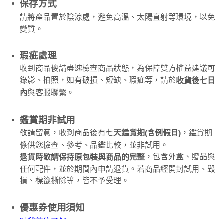
保存方式
請將產品置於陰涼處，避免高溫、太陽直射等環境，以免
變質。
瑕疵處理
收到商品後請盡速檢查商品狀態，為保障雙方權益建議可
錄影、拍照，如有破損、短缺、瑕疵等，請於
收貨後七日
內
與客服聯繫。
鑑賞期非試用
敬請留意，收到商品後有
，鑑賞期
七天鑑賞期
含例假日
(
)
係供您檢查、參考、品鑑比較，並非試用。
，包含外盒、贈品與
退貨時敬請保持原包裝與商品的完整
任何配件，並於期間內申請退貨。若商品經開封試用、毀
損、標籤撕除等，皆不予受理。
優惠券使用須知