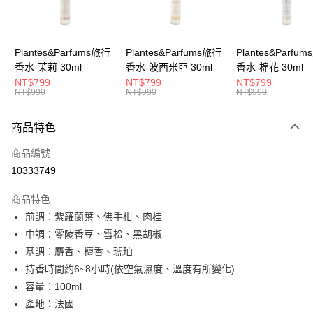
華南商業銀行
彰化商業銀行
合作金庫商業銀行
第一商業銀行
超商取貨付款
上海商業儲蓄銀行
台北富邦商業銀行
華南商業銀行
彰化商業銀行
國泰世華商業銀行
兆豐國際商業銀行
LINE Pay
上海商業儲蓄銀行
台北富邦商業銀行
臺灣中小企業銀行
台中商業銀行
國泰世華商業銀行
兆豐國際商業銀行
Plantes&Parfums旅行
Plantes&Parfums旅行
Plantes&Parfu
匯豐（台灣）商業銀行
華泰商業銀行
Apple Pay
臺灣中小企業銀行
台中商業銀行
香水-茉莉 30ml
香水-波西米亞 30ml
香水-棉花 30ml
聯邦商業銀行
遠東國際商業銀行
匯豐（台灣）商業銀行
華泰商業銀行
NT$799
NT$799
NT$799
街口支付
元大商業銀行
永豐商業銀行
NT$990
NT$990
NT$990
聯邦商業銀行
遠東國際商業銀行
玉山商業銀行
星展（台灣）商業銀行
元大商業銀行
永豐商業銀行
悠遊付
台新國際商業銀行
中國信託商業銀行
玉山商業銀行
星展（台灣）商業銀行
商品特色
台灣樂天信用卡公司
台新國際商業銀行
中國信託商業銀行
Google Pay
商品編號
台灣樂天信用卡公司
全盈+PAY
10333749
AFTEE先享後付
商品特色
相關說明
前調：紫羅蘭葉、佛手柑、肉桂
【關於「AFTEE先享後付」】
中調：零陵香豆、雪松、黑胡椒
AFTEE先享後付是「在收到商品之後才付款」的支付方式。 讓您購物簡單
運送方式
便利好安心！
基調：麝香、檀香、琥珀
１．簡單：不需註冊會員、不需綁卡、不需儲值。
全家取貨付款
持香時間約6~8小時(依空氣濕度、溫度有所變化)
２．便利：只要手機號碼，簡訊認證，即可結帳。
每筆NT$60，滿NT$800(含以上)免運費
容量：100ml
３．安心：先確認商品／服務後，再付款。
產地：法國
付款後全家取貨