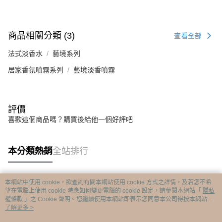
商品相關分類 (3)
查看全部
法式淡香水
藝境系列
居家香氛噴霧系列
藝境淡香噴霧
評價
喜歡這個商品嗎？購買後給他一個好評吧
本分類熱銷
全站排行
本網站中使用 cookie，欲查詢有關本網站使用 cookie 方式之詳情，及若您不希
熱門標籤
望在電腦上使用 cookie 時應如何變更電腦的 cookie 設定，請參閱本網站「
隱私
權條款
」之 Cookie 聲明。您繼續使用本網站即表示您同意本公司得按本網站使
用條款之 Cookie 聲明使用 cookie。
了解更多 >